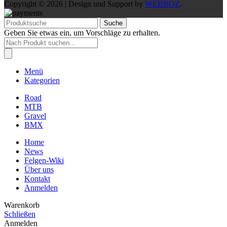
Copyright © 2026 | Design und Support by
WEBBOZ
.
Suche
Geben Sie etwas ein, um Vorschläge zu erhalten.
Products
search
Menü
Kategorien
Road
MTB
Gravel
BMX
Home
News
Felgen-Wiki
Über uns
Kontakt
Anmelden
Warenkorb
Schließen
Anmelden