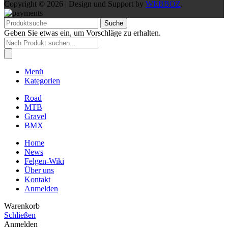
Copyright © 2026 | Design und Support by
WEBBOZ
.
Suche
Geben Sie etwas ein, um Vorschläge zu erhalten.
Products
search
Menü
Kategorien
Road
MTB
Gravel
BMX
Home
News
Felgen-Wiki
Über uns
Kontakt
Anmelden
Warenkorb
Schließen
Anmelden