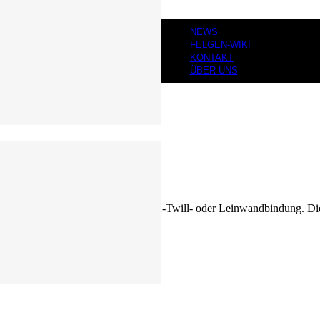
NEWS
FELGEN-WIKI
KONTAKT
ÜBER UNS
aus
verwebten Fasern
, z. B. in 2×2-Twill- oder Leinwandbindung. Di