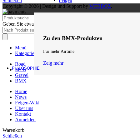
Felgen
Schließen
Copyright © 2026 | Design und Support by
WEBBOZ
.
Suche
Geben Sie etwas ein, um Vorschläge zu erhalten.
Products
search
Zu den BMX-Produkten
Menü
Für mehr Airtime
Kategorien
Zeig mehr
Road
PHILOSOPHIE
MTB
Gravel
BMX
Home
News
Felgen-Wiki
Über uns
Kontakt
Anmelden
Warenkorb
Schließen