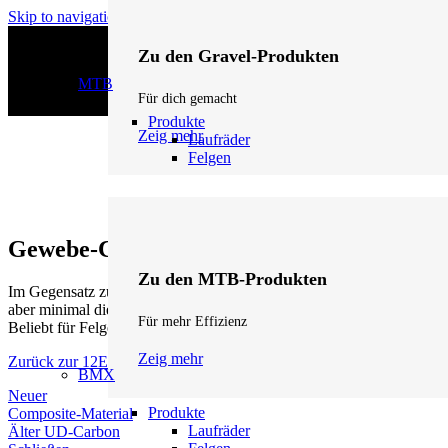
Skip to navigation
Skip to main content
Zu den Gravel-Produkten
MTB
Für dich gemacht
Produkte
Zeig mehr
Laufräder
Felgen
Gewebe-Carbon
Zu den MTB-Produkten
Im Gegensatz zu UD-Carbon bestehen
Gewebe-Carbonstrukturen
aber minimal die Leistungswerte pro Gramm.
Für mehr Effizienz
Beliebt für Felgen mit sichtbarer Struktur unter Klarlack.
Zeig mehr
Zurück zur 12Eleven Lexikon Startseite
BMX
Neuer
Produkte
Composite-Material
Laufräder
Älter
UD-Carbon