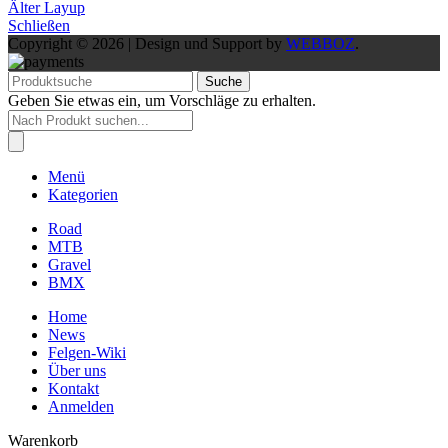
Älter
Layup
Schließen
Copyright © 2026 | Design und Support by
WEBBOZ
.
Suche
Geben Sie etwas ein, um Vorschläge zu erhalten.
Products
search
Menü
Kategorien
Road
MTB
Gravel
BMX
Home
News
Felgen-Wiki
Über uns
Kontakt
Anmelden
Warenkorb