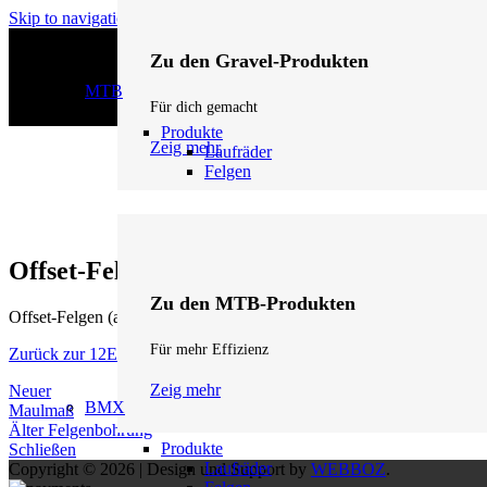
Skip to navigation
Skip to main content
Zu den Gravel-Produkten
MTB
Für dich gemacht
Produkte
Zeig mehr
Laufräder
Felgen
Offset-Felge
Zu den MTB-Produkten
Offset-Felgen (auch Asymmetrisch) haben eine
versetzte Speichen
Für mehr Effizienz
Zurück zur 12Eleven Lexikon Startseite
Zeig mehr
Neuer
BMX
Maulmaß
Älter
Felgenbohrung
Produkte
Schließen
Laufräder
Copyright © 2026 | Design und Support by
WEBBOZ
.