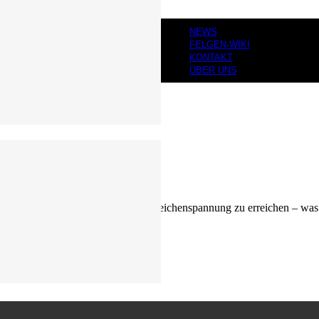
NEWS
FELGEN-WIKI
KONTAKT
ÜBER UNS
bohrung
, um eine gleichmäßigere Speichenspannung zu erreichen – was d