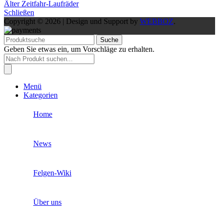
Älter
Zeitfahr-Laufräder
Schließen
Copyright © 2026 | Design und Support by
WEBBOZ
.
Suche
Geben Sie etwas ein, um Vorschläge zu erhalten.
Products
search
Menü
Kategorien
Home
News
Felgen-Wiki
Über uns