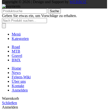
Copyright © 2026 | Design und Support by
WEBBOZ
.
Suche
Geben Sie etwas ein, um Vorschläge zu erhalten.
Products
search
Menü
Kategorien
Road
MTB
Gravel
BMX
Home
News
Felgen-Wiki
Über uns
Kontakt
Anmelden
Warenkorb
Schließen
Anmelden