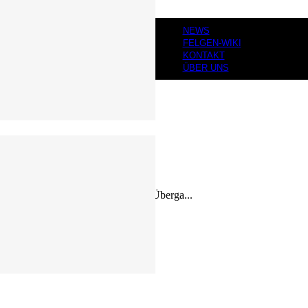
NEWS
FELGEN-WIKI
KONTAKT
ÜBER UNS
e der Felge. U-Profile mit glattem Überga...