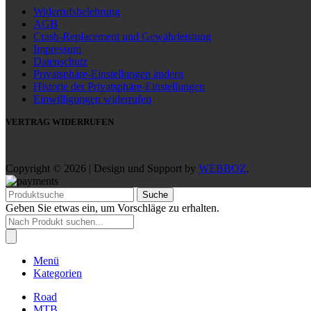
Widerrufsbelehrung
AGB
Crash-Replacement und Gewährleistung
Impressum
Datenschutz
Privatsphäre-Einstellungen ändern
Historie der Privatsphäre-Einstellungen
Einwilligungen widerrufen
VERTRAG WIDERRUFEN
Copyright © 2026 | Design und Support by
WEBBOZ
.
Suche
Geben Sie etwas ein, um Vorschläge zu erhalten.
Products
search
Menü
Kategorien
Road
MTB