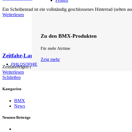
Felgen
Ein Scheibenrad ist ein vollständig geschlossenes Hinterrad (selten au
Weiterlesen
Zu den BMX-Produkten
Für mehr Airtime
Zeitfahr-Laufräder
Zeig mehr
PHILOSOPHIE
Zeitfahrfelgen (TT) sind auf maximale Aerodynamik getrimmt – mit 
Weiterlesen
Schließen
Kategorien
BMX
News
Neusten Beiträge