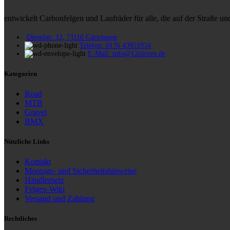
entwickelt Carbonfelgen und Laufräder für alle, die auf der Straße 
Dieselstr. 12, 71116 Gärtringen
Telefon: 0176 43951934
E-Mail: info@12eleven.de
Kategorien
Road
MTB
Gravel
BMX
Nützliche Links
Kontakt
Montage- und Sicherheitshinweise
Händlernetz
Felgen-Wiki
Versand und Zahlung
Rechtliches