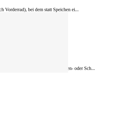
ch Vorderrad), bei dem statt Speichen ei...
hohen Felgen (60–88 mm), 3-Speichen- oder Sch...