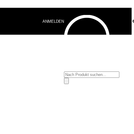
ANMELDEN
0,00
Products
search