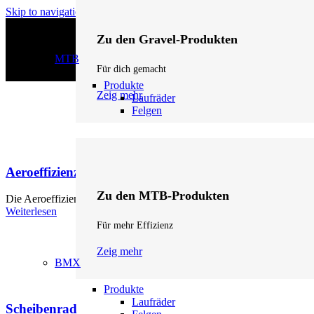
Skip to navigation
Skip to main content
Zu den Gravel-Produkten
MTB
Für dich gemacht
Produkte
Zeig mehr
Laufräder
Felgen
Aeroeffizienz
Zu den MTB-Produkten
Die Aeroeffizienz eines Laufrads ergibt sich aus Form, Höhe und Breit
Weiterlesen
Für mehr Effizienz
Zeig mehr
BMX
Produkte
Laufräder
Scheibenrad